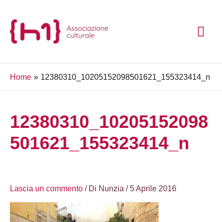
Vai
ME
al
contenuto
PRI
Home
12380310_10205152098501621_155323414_n
12380310_10205152098
501621_155323414_n
Lascia un commento
/ Di
Nunzia
/
5 Aprile 2016